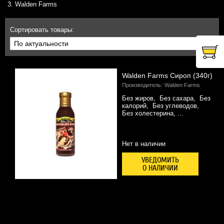
Walden Farms
BCAA
Сортировать товары:
Л-КАРНИТИН
КОЛЛАГЕН
Walden Farms Сироп (340г)
Производитель:
Walden Farms
ЖИРОСЖИГАТЕЛИ
Без жиров, Без сахара, Без
калорий, Без углеводов,
ВИТАМИНЫ И МИНЕРАЛЫ, ДОБАВКИ ДЛЯ ЗДОРОВЬЯ
Без холестерина, ...
ДЛЯ СУСТАВОВ И СВЯЗОК
Нет в наличии
ПРЕДТРЕНИРОВОЧНЫЕ КОМПЛЕКСЫ
УВЕДОМИТЬ
О НАЛИЧИИ
ПОВЫШЕНИЕ ТЕСТОСТЕРОНА
ЭНЕРГЕТИКИ
ИЗОТОНИКИ