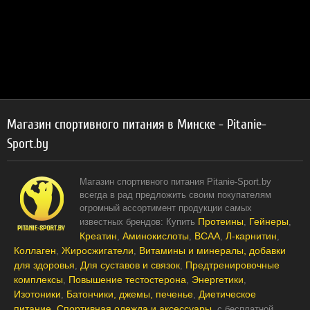
Магазин спортивного питания в Минске - Pitanie-
Sport.by
Магазин спортивного питания Pitanie-Sport.by
всегда в рад предложить своим покупателям
огромный ассортимент продукции самых
Протеины
Гейнеры
известных брендов: Купить
,
,
Креатин
Аминокислоты
BCAA
Л-карнитин
,
,
,
,
Коллаген
Жиросжигатели
Витамины и минералы, добавки
,
,
для здоровья
Для суставов и связок
Предтренировочные
,
,
комплексы
Повышение тестостерона
Энергетики
,
,
,
Изотоники
Батончики, джемы, печенье
Диетическое
,
,
питание
Спортивная одежда и аксессуары
,
, c бесплатной